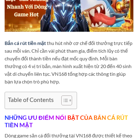
Bắn cá rút tiền mặt
thu hút nhờ cơ chế đổi thưởng trực tiếp
sau mỗi ván. Chỉ cần vài phút tham gia, điểm tích lũy có thể
chuyển đổi thành tiền nếu đạt mốc quy định. Mỗi bàn
thường có 4 vị trí bắn, màn hình xuất hiện từ 20 đến 40 sinh
vật di chuyển liên tục. VN168 tổng hợp các thông tin giúp
bạn lựa chọn trò phù hợp.
Table of Contents
NHỮNG ƯU ĐIỂM NỔI BẬT CỦA BẮN CÁ RÚT
TIỀN MẶT
Dòng game săn cá đổi thưởng tại VN168 được thiết kế theo