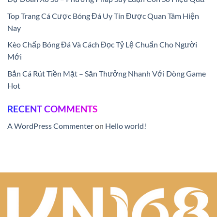
Top Trang Cá Cược Bóng Đá Uy Tín Được Quan Tâm Hiện
Nay
Kèo Chấp Bóng Đá Và Cách Đọc Tỷ Lệ Chuẩn Cho Người
Mới
Bắn Cá Rút Tiền Mặt – Săn Thưởng Nhanh Với Dòng Game
Hot
RECENT COMMENTS
A WordPress Commenter
on
Hello world!