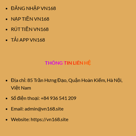
ĐĂNG NHẬP VN168
NẠP TIỀN VN168
RÚT TIỀN VN168
TẢI APP VN168
THÔNG TIN LIÊN HỆ
Địa chỉ: 85 Trần Hưng Đạo, Quận Hoàn Kiếm, Hà Nội,
Việt Nam
Số điện thoại: +84 936 541 209
Email: admin@vn168.site
Website: https://vn168.site