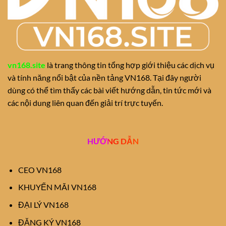
vn168.site
là trang thông tin tổng hợp giới thiệu các dịch vụ
và tính năng nổi bật của nền tảng VN168. Tại đây người
dùng có thể tìm thấy các bài viết hướng dẫn, tin tức mới và
các nội dung liên quan đến giải trí trực tuyến.
HƯỚNG DẪN
CEO VN168
KHUYẾN MÃI VN168
ĐẠI LÝ VN168
ĐĂNG KÝ VN168