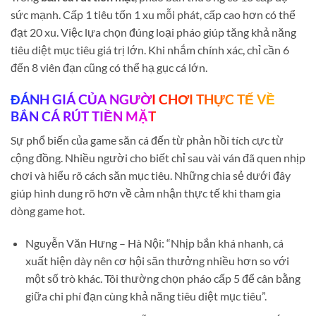
sức mạnh. Cấp 1 tiêu tốn 1 xu mỗi phát, cấp cao hơn có thể
đạt 20 xu. Việc lựa chọn đúng loại pháo giúp tăng khả năng
tiêu diệt mục tiêu giá trị lớn. Khi nhắm chính xác, chỉ cần 6
đến 8 viên đạn cũng có thể hạ gục cá lớn.
ĐÁNH GIÁ CỦA NGƯỜI CHƠI THỰC TẾ VỀ
BẮN CÁ RÚT TIỀN MẶT
Sự phổ biến của game săn cá đến từ phản hồi tích cực từ
cộng đồng. Nhiều người cho biết chỉ sau vài ván đã quen nhịp
chơi và hiểu rõ cách săn mục tiêu. Những chia sẻ dưới đây
giúp hình dung rõ hơn về cảm nhận thực tế khi tham gia
dòng game hot.
Nguyễn Văn Hưng – Hà Nội: “Nhịp bắn khá nhanh, cá
xuất hiện dày nên cơ hội săn thưởng nhiều hơn so với
một số trò khác. Tôi thường chọn pháo cấp 5 để cân bằng
giữa chi phí đạn cùng khả năng tiêu diệt mục tiêu”.