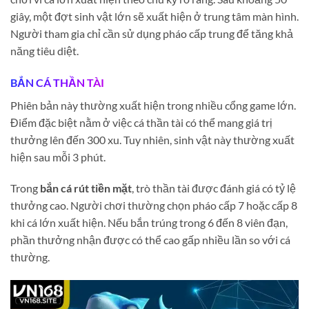
giây, một đợt sinh vật lớn sẽ xuất hiện ở trung tâm màn hình.
Người tham gia chỉ cần sử dụng pháo cấp trung để tăng khả
năng tiêu diệt.
BẮN CÁ THẦN TÀI
Phiên bản này thường xuất hiện trong nhiều cổng game lớn.
Điểm đặc biệt nằm ở việc cá thần tài có thể mang giá trị
thưởng lên đến 300 xu. Tuy nhiên, sinh vật này thường xuất
hiện sau mỗi 3 phút.
Trong
bắn cá rút tiền mặt
, trò thần tài được đánh giá có tỷ lệ
thưởng cao. Người chơi thường chọn pháo cấp 7 hoặc cấp 8
khi cá lớn xuất hiện. Nếu bắn trúng trong 6 đến 8 viên đạn,
phần thưởng nhận được có thể cao gấp nhiều lần so với cá
thường.